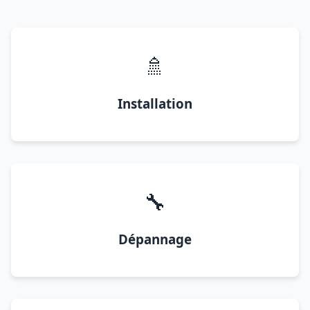
🚿
Installation
🔧
Dépannage