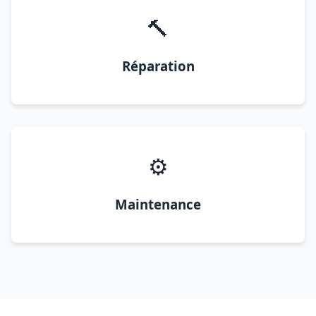
🔨
Réparation
⚙️
Maintenance