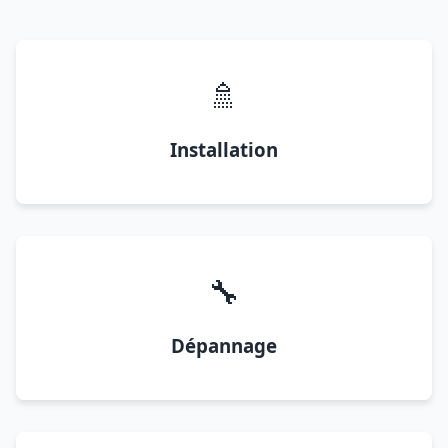
🚿
Installation
🔧
Dépannage