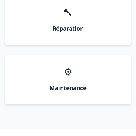
🔨
Réparation
⚙️
Maintenance