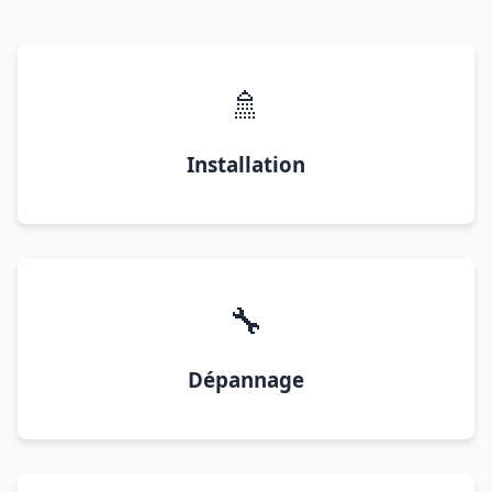
🚿
Installation
🔧
Dépannage