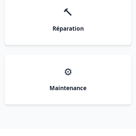
🔨
Réparation
⚙️
Maintenance