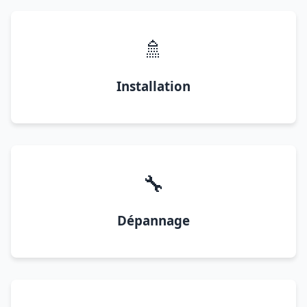
🚿
Installation
🔧
Dépannage