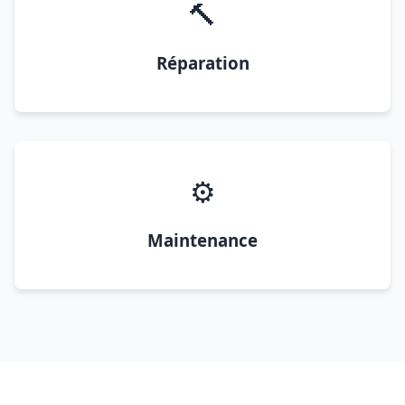
🔨
Réparation
⚙️
Maintenance