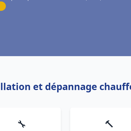
allation et dépannage chauf
🔧
🔨