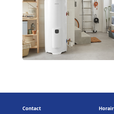
Contact
Horair