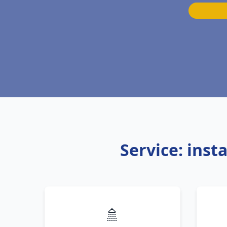
Service: inst
🚿