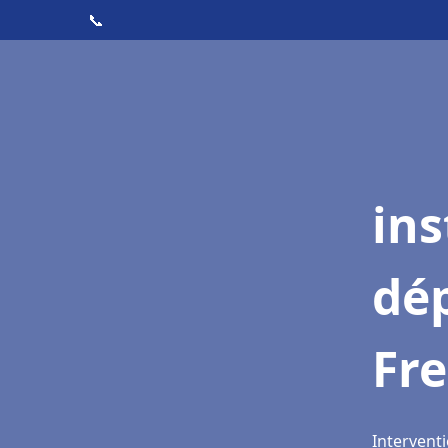
📞
ins
dé
Fr
Interventi