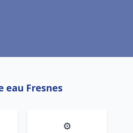
fe eau Fresnes
⚙️