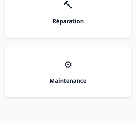
🔨
Réparation
⚙️
Maintenance