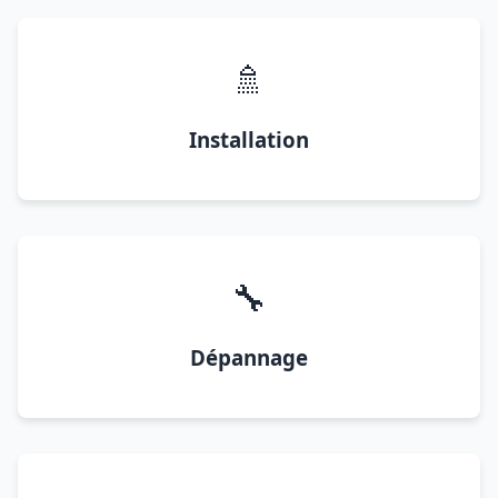
🚿
Installation
🔧
Dépannage