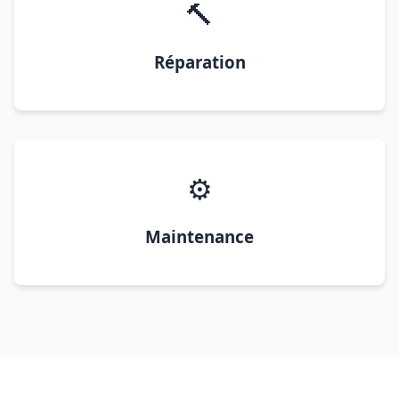
🔨
Réparation
⚙️
Maintenance