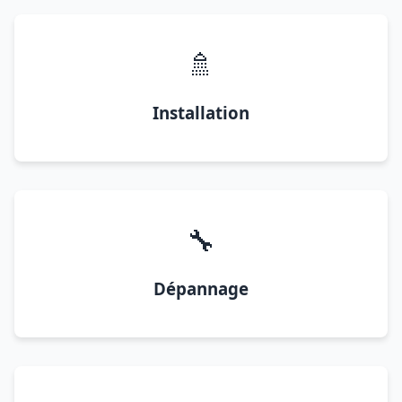
🚿
Installation
🔧
Dépannage