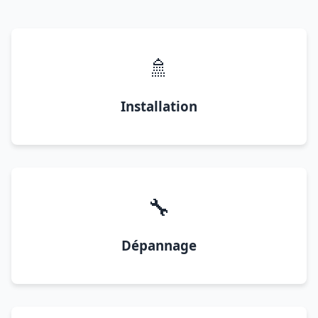
🚿
Installation
🔧
Dépannage