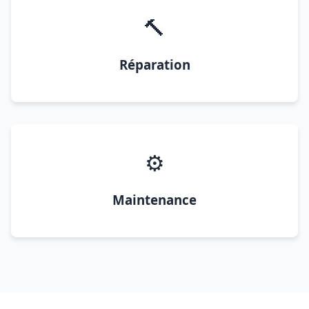
🔨
Réparation
⚙️
Maintenance