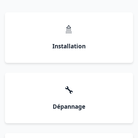
🚿
Installation
🔧
Dépannage