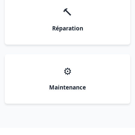
🔨
Réparation
⚙️
Maintenance