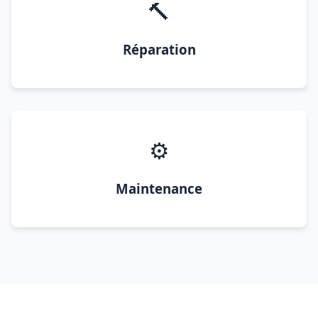
🔨
Réparation
⚙️
Maintenance