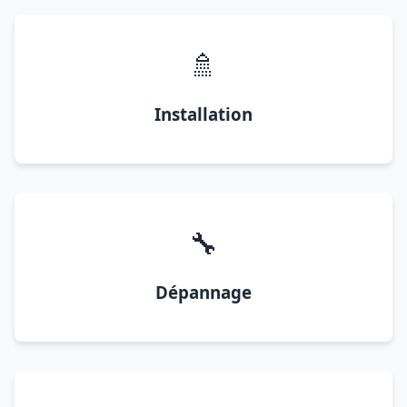
🚿
Installation
🔧
Dépannage