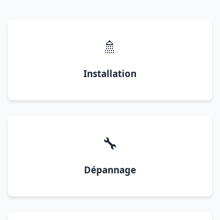
🚿
Installation
🔧
Dépannage