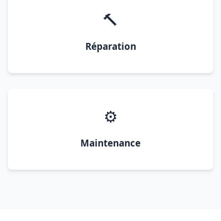
🔨
Réparation
⚙️
Maintenance