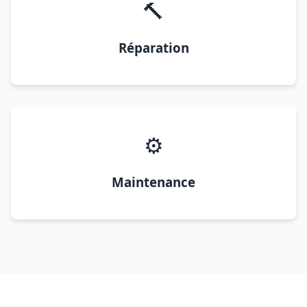
🔨
Réparation
⚙️
Maintenance