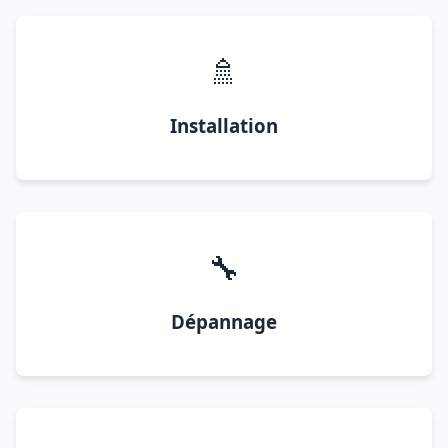
🚿
Installation
🔧
Dépannage