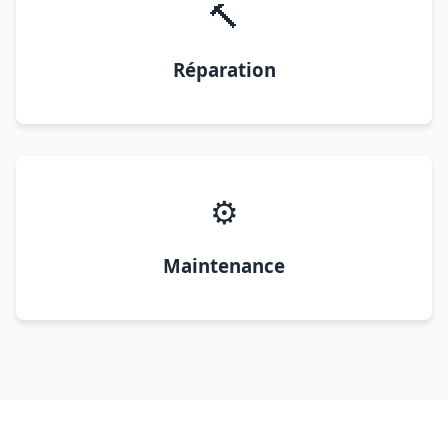
🔨
Réparation
⚙️
Maintenance