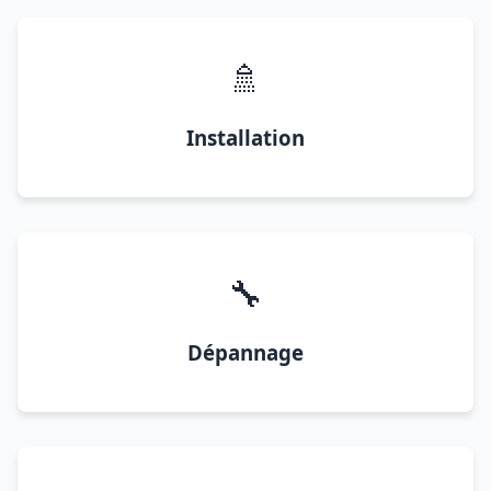
🚿
Installation
🔧
Dépannage