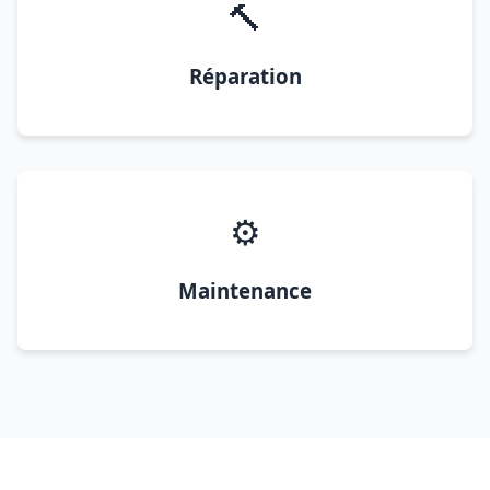
🔨
Réparation
⚙️
Maintenance