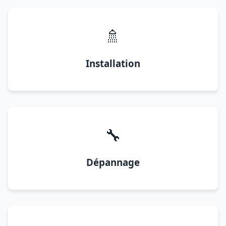
🚿
Installation
🔧
Dépannage