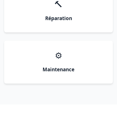
🔨
Réparation
⚙️
Maintenance