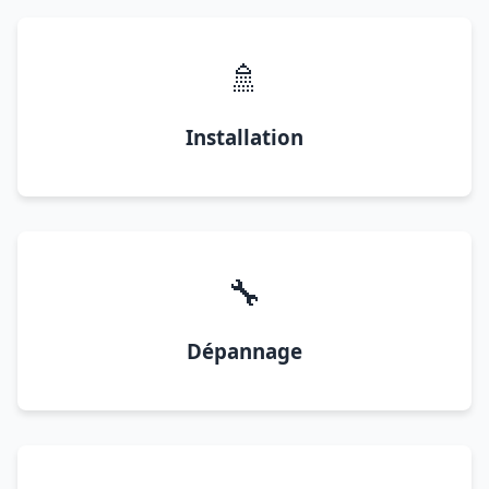
🚿
Installation
🔧
Dépannage