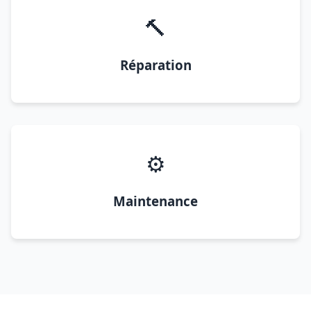
🔨
Réparation
⚙️
Maintenance