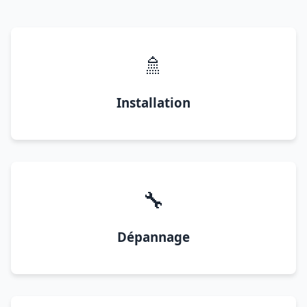
🚿
Installation
🔧
Dépannage