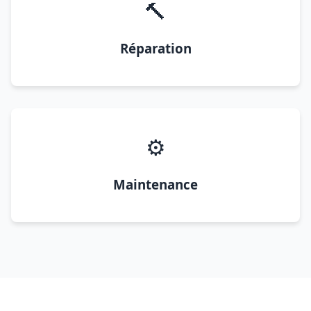
🔨
Réparation
⚙️
Maintenance