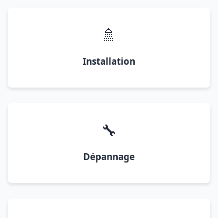
🚿
Installation
🔧
Dépannage