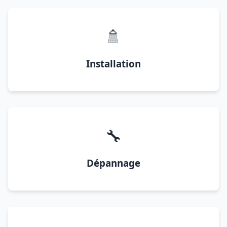
🚿
Installation
🔧
Dépannage