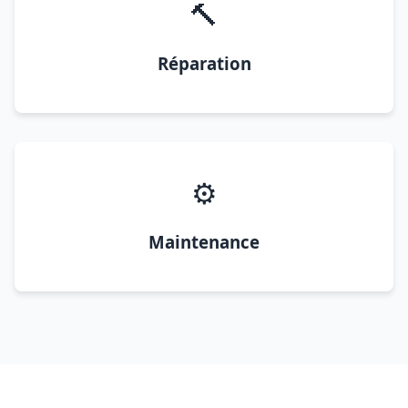
🔨
Réparation
⚙️
Maintenance