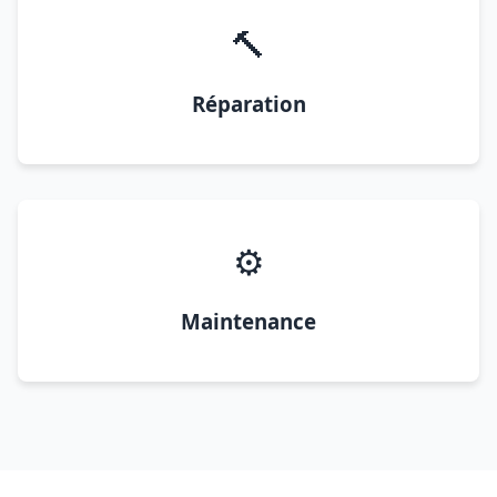
🔨
Réparation
⚙️
Maintenance