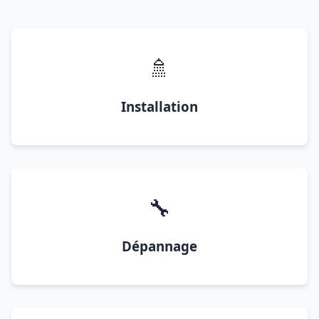
🚿
Installation
🔧
Dépannage