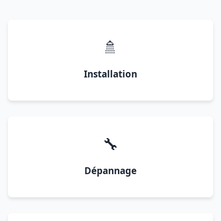
🚿
Installation
🔧
Dépannage