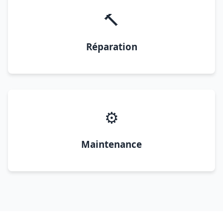
🔨
Réparation
⚙️
Maintenance