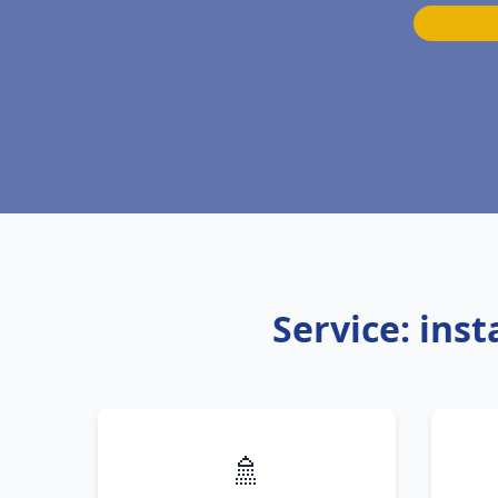
Service: ins
🚿