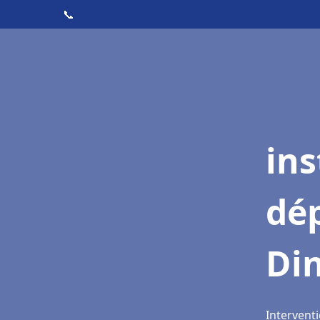
📞
ins
dé
Di
Interventi