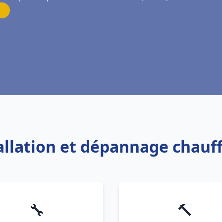
tallation et dépannage chauf
🔧
🔨