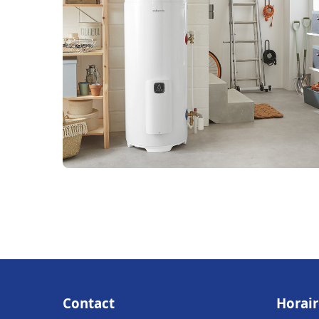
Contact
Horair