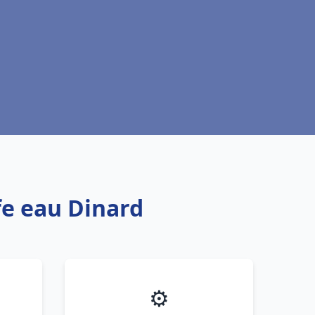
fe eau Dinard
⚙️