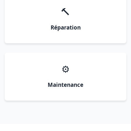
🔨
Réparation
⚙️
Maintenance