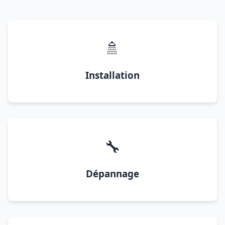
🚿
Installation
🔧
Dépannage