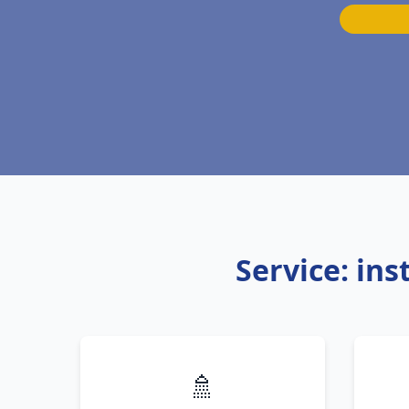
Service: in
🚿