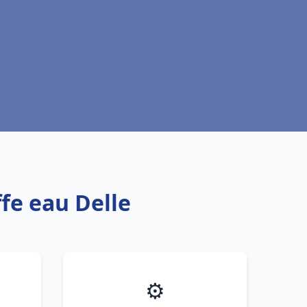
fe eau Delle
⚙️