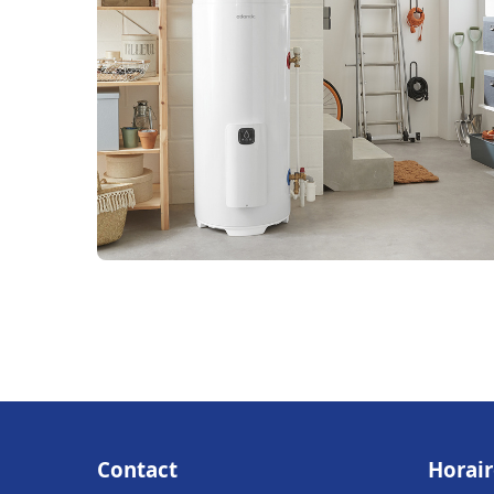
Contact
Horair