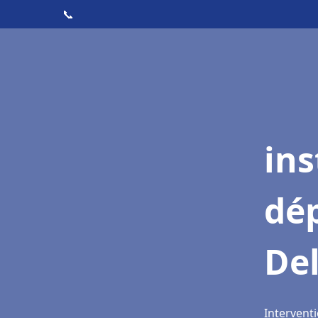
📞
ins
dé
Del
Interventi