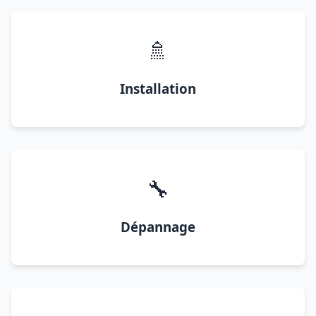
🚿
Installation
🔧
Dépannage