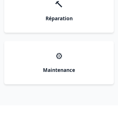
🔨
Réparation
⚙️
Maintenance