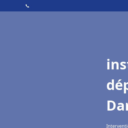
📞
ins
dé
Dar
Interventi