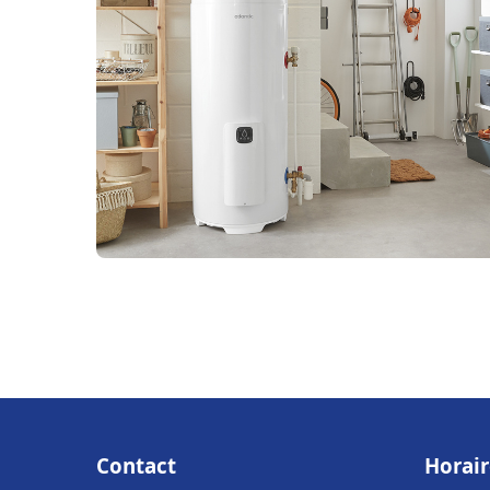
Contact
Horair