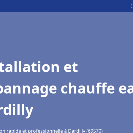

tallation et
pannage chauffe e
dilly
on rapide et professionnelle à Dardilly (69570)