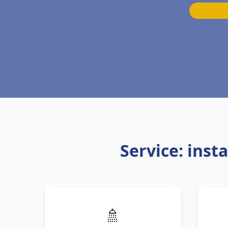
Service: inst
🚿