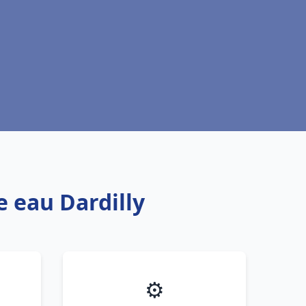
e eau Dardilly
⚙️