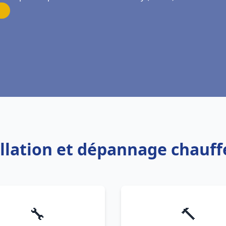
allation et dépannage chauff
🔧
🔨