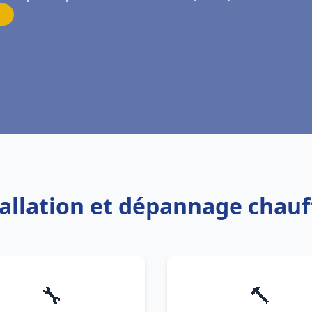
tallation et dépannage chau
🔧
🔨