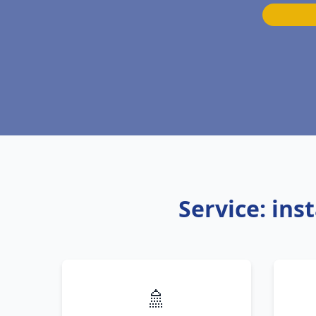
Service: ins
🚿