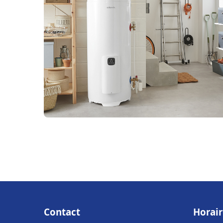
Contact
Horair