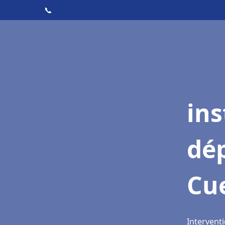
📞
ins
dé
Cu
Interventi