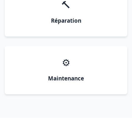
🔨
Réparation
⚙️
Maintenance