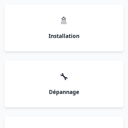
🚿
Installation
🔧
Dépannage