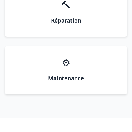
🔨
Réparation
⚙️
Maintenance