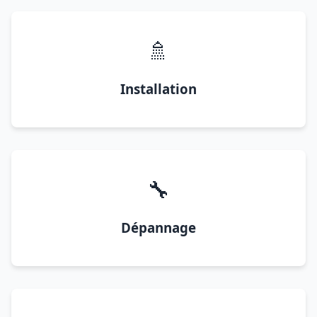
🚿
Installation
🔧
Dépannage