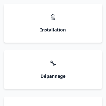
🚿
Installation
🔧
Dépannage