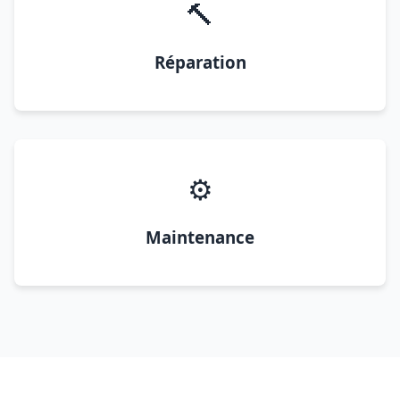
🔨
Réparation
⚙️
Maintenance