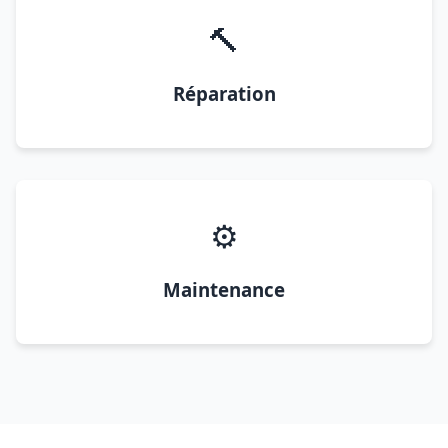
🔨
Réparation
⚙️
Maintenance