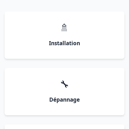
🚿
Installation
🔧
Dépannage