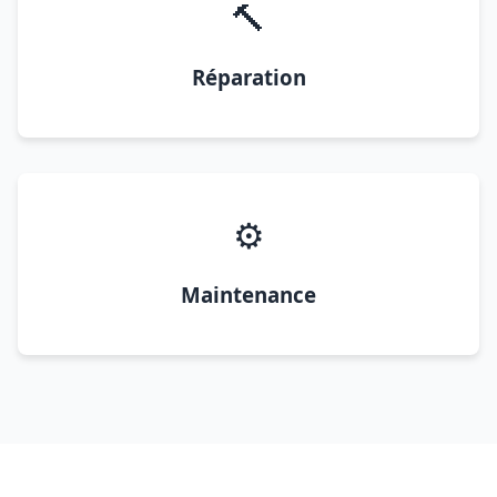
🔨
Réparation
⚙️
Maintenance