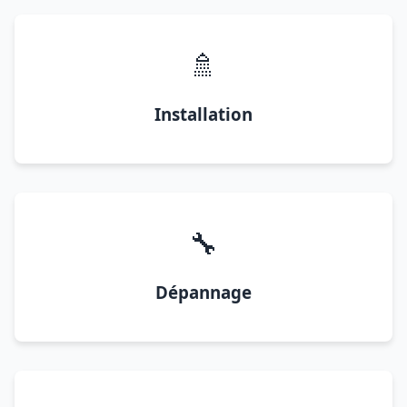
🚿
Installation
🔧
Dépannage