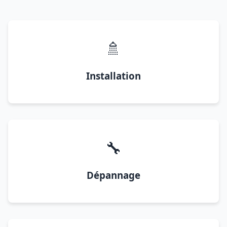
🚿
Installation
🔧
Dépannage