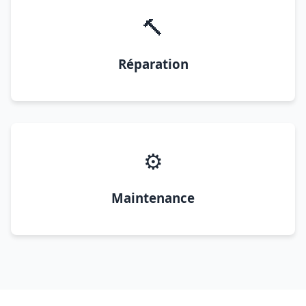
🔨
Réparation
⚙️
Maintenance