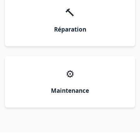
🔨
Réparation
⚙️
Maintenance