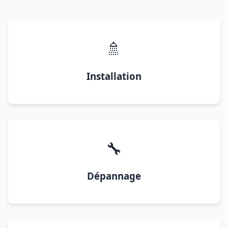
🚿
Installation
🔧
Dépannage