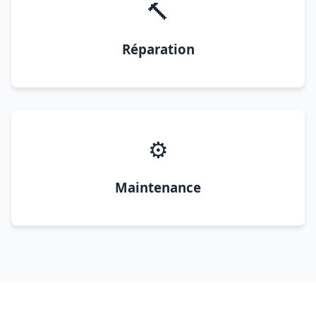
🔨
Réparation
⚙️
Maintenance