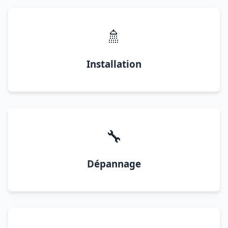
🚿
Installation
🔧
Dépannage