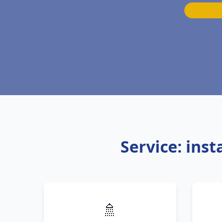
Service: ins
🚿