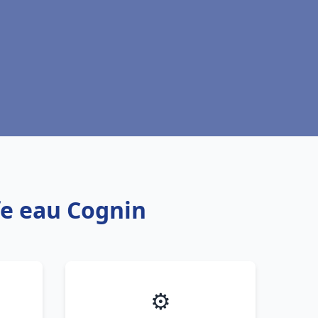
fe eau Cognin
⚙️