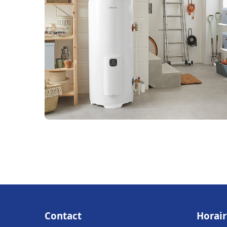
Contact
Horair