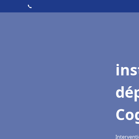
📞
ins
dé
Co
Interventi