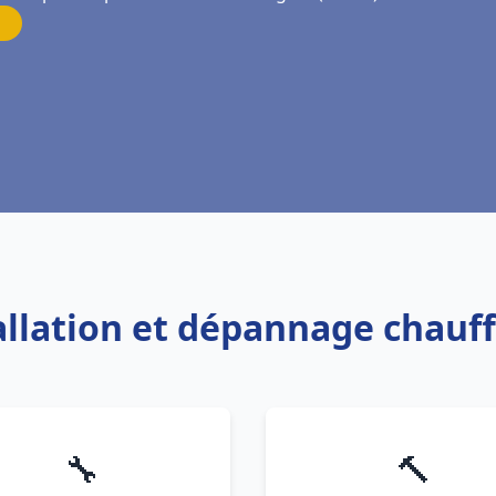
tallation et dépannage chauf
🔧
🔨