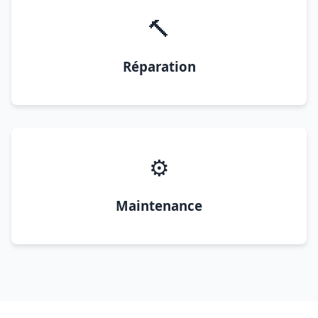
🔨
Réparation
⚙️
Maintenance