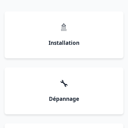
🚿
Installation
🔧
Dépannage