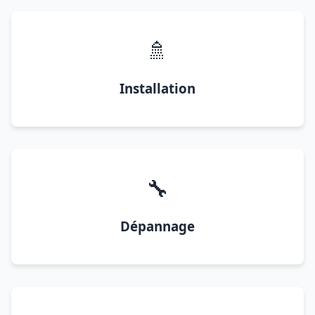
🚿
Installation
🔧
Dépannage