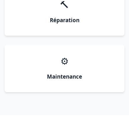
🔨
Réparation
⚙️
Maintenance