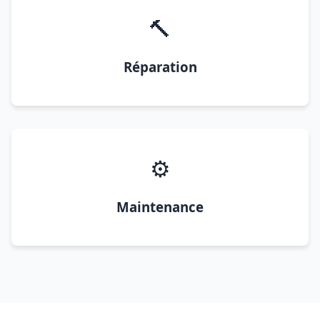
🔨
Réparation
⚙️
Maintenance