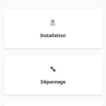
🚿
Installation
🔧
Dépannage