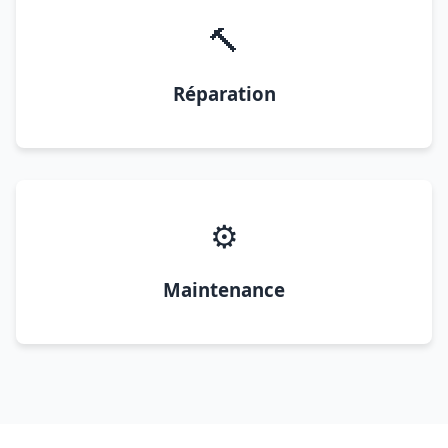
🔨
Réparation
⚙️
Maintenance