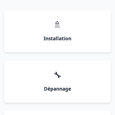
🚿
Installation
🔧
Dépannage