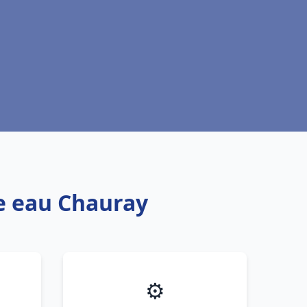
fe eau Chauray
⚙️