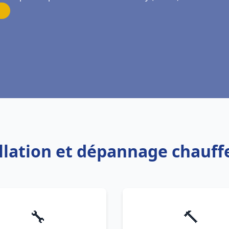
allation et dépannage chauf
🔧
🔨