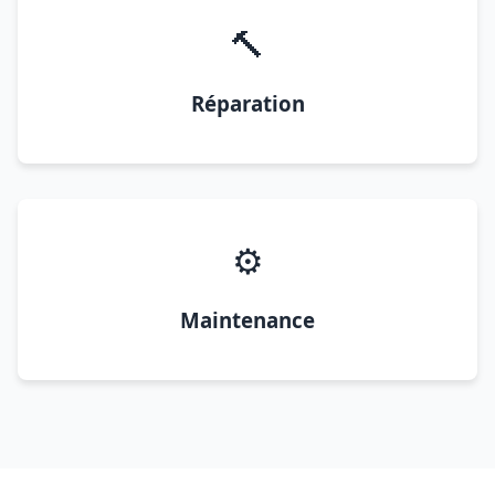
🔨
Réparation
⚙️
Maintenance