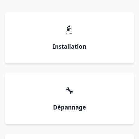
🚿
Installation
🔧
Dépannage