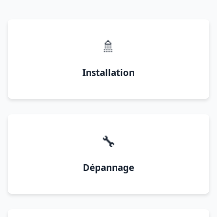
🚿
Installation
🔧
Dépannage