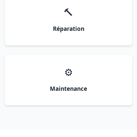
🔨
Réparation
⚙️
Maintenance