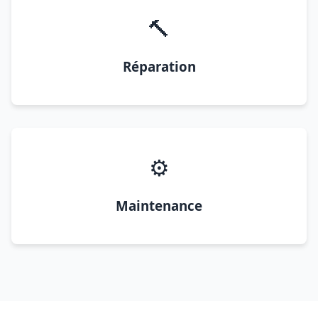
🔨
Réparation
⚙️
Maintenance