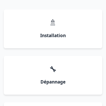
🚿
Installation
🔧
Dépannage