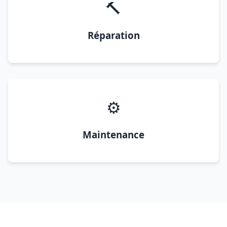
🔨
Réparation
⚙️
Maintenance