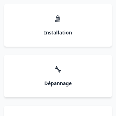
🚿
Installation
🔧
Dépannage