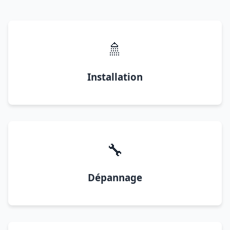
🚿
Installation
🔧
Dépannage