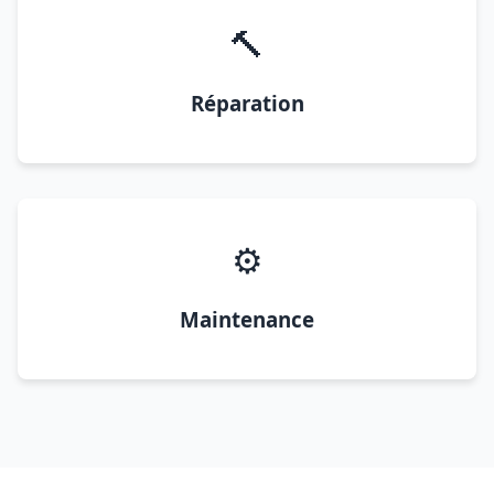
🔨
Réparation
⚙️
Maintenance