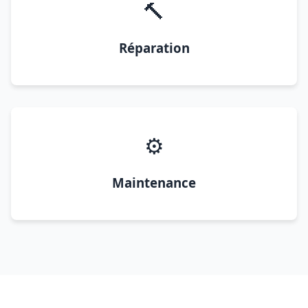
🔨
Réparation
⚙️
Maintenance