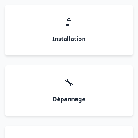
🚿
Installation
🔧
Dépannage