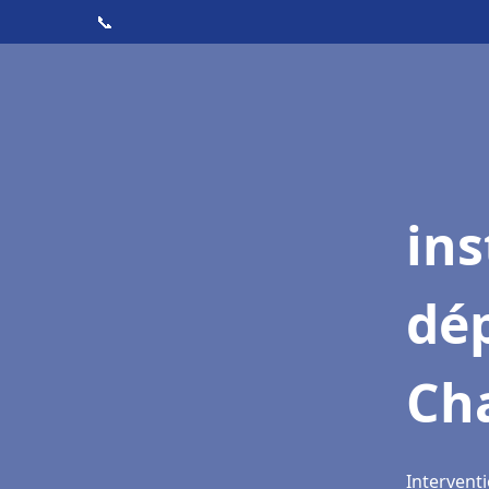
📞
ins
dé
Ch
Intervent