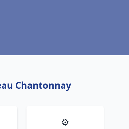
 eau Chantonnay
⚙️