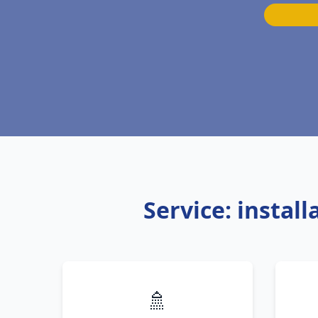
Service: insta
🚿