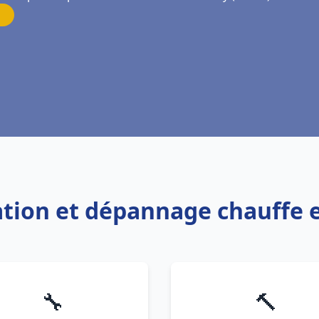
llation et dépannage chauffe
🔧
🔨