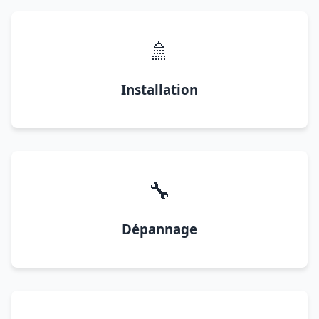
🚿
Installation
🔧
Dépannage