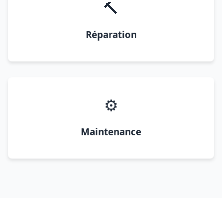
🔨
Réparation
⚙️
Maintenance