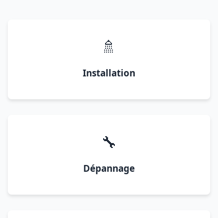
🚿
Installation
🔧
Dépannage