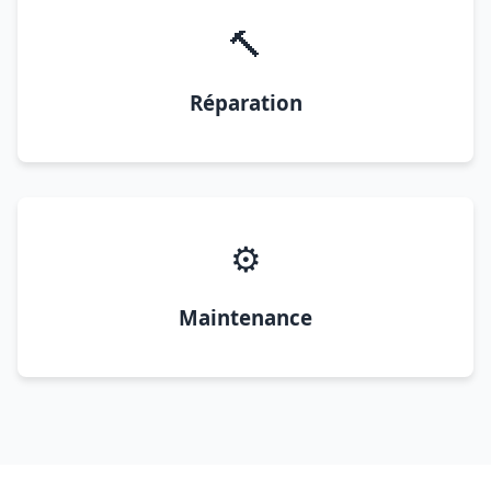
🔨
Réparation
⚙️
Maintenance