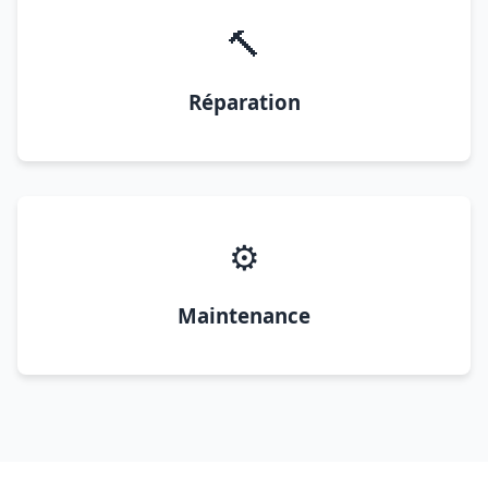
🔨
Réparation
⚙️
Maintenance