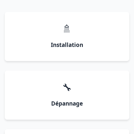
🚿
Installation
🔧
Dépannage